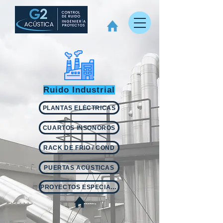
Ruido Industrial
PLANTAS ELÉCTRICAS
CUARTOS INSONOROS
RACK DE FRIO / COND
PUERTAS ACÚSTICAS
PROYECTOS ESPECIALES